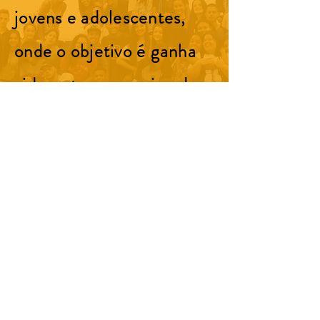
jovens e adolescentes,
onde o objetivo é ganha
vidas e trazer o reino de
Deus aqui para a terra!