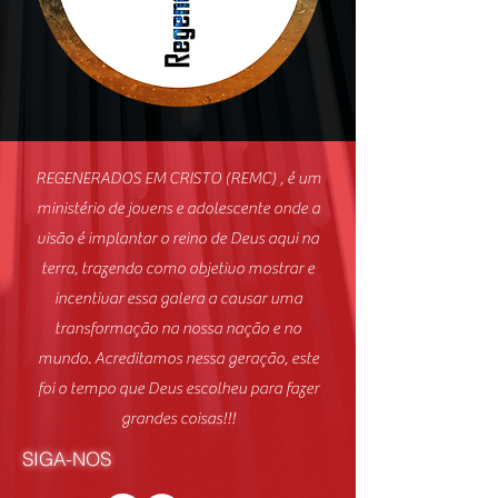
REGENERADOS EM CRISTO (REMC) , é um
ministério de jovens e adolescente onde a
visão é implantar o reino de Deus aqui na
terra, trazendo como objetivo mostrar e
incentivar essa galera a causar uma
transformação na nossa nação e no
mundo. Acreditamos nessa geração, este
foi o tempo que Deus escolheu para fazer
grandes coisas!!!
SIGA-NOS