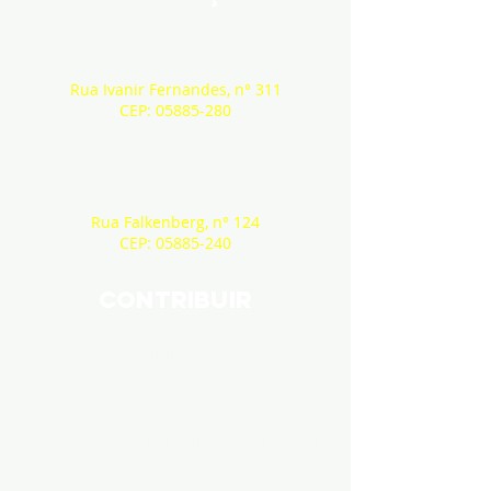
PORTÃO 01
JARDIM COMERCIAL - SÃO PAULO
Rua Ivanir Fernandes, n° 311
CEP:
05885-280
PORTÃO 02
JARDIM COMERCIAL - SÃO PAULO
Rua Falkenberg, n° 124
CEP:
05885-240
CONTRIBUIR
CNPJ DA IGREJA:
15673444000165
Comunidade Bíblica para as Nações
BANCO SICREDI
Agência: 0726 | Conta Corrente: 39.181-8
CHAVE PIX:
dptofinanceirocbn@gmail.com
BANCO ITAÚ