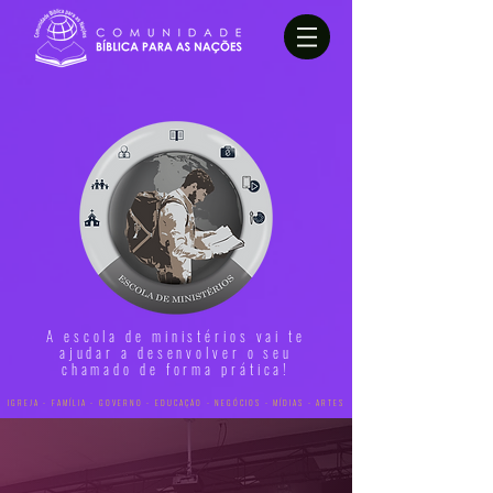
A escola de ministérios vai te
ajudar a desenvolver o seu
chamado de forma prática!
IGREJA - FAMÍLIA - GOVERNO - EDUCAÇÃO - NEGÓCIOS - MÍDIAS - ARTES