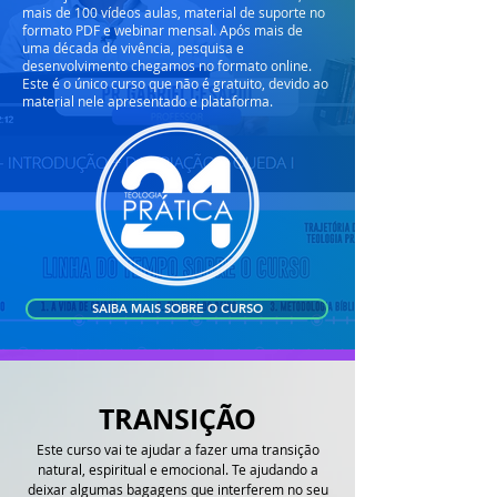
mais de 100 vídeos aulas, material de suporte no
formato PDF e webinar mensal. Após mais de
uma década de vivência, pesquisa e
desenvolvimento chegamos no formato online.
Este é o único curso que não é gratuito, devido ao
material nele apresentado e plataforma.
SAIBA MAIS SOBRE O CURSO
TRANSIÇÃO
Este curso vai te ajudar a fazer uma transição
natural, espiritual e emocional. Te ajudando a
deixar algumas bagagens que interferem no seu