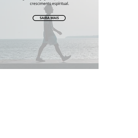
crescimento espíritual.
SAIBA MAIS
ENDEREÇO
PORTÃO 01
JARDIM COMERCIAL - SÃO PAULO
Rua Ivanir Fernandes, n° 311