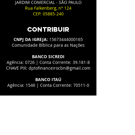
JARDIM COMERCIAL - SÃO PAULO
Rua Falkenberg, n° 124
CEP:
05885-240
CONTRIBUIR
CNPJ DA IGREJA:
15673444000165
Comunidade Bíblica para as Nações
BANCO SICREDI
Agência: 0726 | Conta Corrente: 39.181-8
CHAVE PIX:
dptofinanceirocbn@gmail.com
BANCO ITAÚ
Agência: 1546 | Conta Corrente: 70511-0
COMO CONTRIBUIR VIA PIX