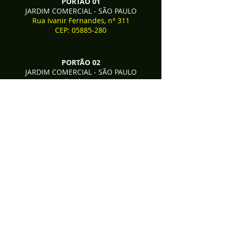
PORTÃO 01
JARDIM COMERCIAL - SÃO PAULO
Rua Ivanir Fernandes, n° 311
CEP:
05885-280
PORTÃO 02
JARDIM COMERCIAL - SÃO PAULO
Rua Falkenberg, n° 124
CEP:
05885-240
CONTRIBUIR
CNPJ DA IGREJA:
15673444000165
Comunidade Bíblica para as Nações
BANCO SICREDI
Agência: 0726 | Conta Corrente: 39.181-8
CHAVE PIX:
dptofinanceirocbn@gmail.com
BANCO ITAÚ
Agência: 1546 | Conta Corrente: 70511-0