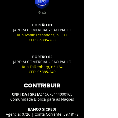
주소
PORTÃO 01
JARDIM COMERCIAL - SÃO PAULO
Rua Ivanir Fernandes, n° 311
CEP:
05885-280
PORTÃO 02
JARDIM COMERCIAL - SÃO PAULO
Rua Falkenberg, n° 124
CEP:
05885-240
CONTRIBUIR
CNPJ DA IGREJA:
15673444000165
Comunidade Bíblica para as Nações
BANCO SICREDI
Agência: 0726 | Conta Corrente: 39.181-8