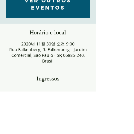
Ver outros
eventos
Horário e local
2020년 11월 30일 오전 9:00
Rua Falkenberg, R. Falkenberg - Jardim
Comercial, São Paulo - SP, 05885-240,
Brasil
Ingressos
매진
티켓 유형
RESERVA
추가 정보