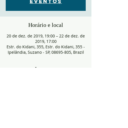
eventos
Horário e local
20 de dez. de 2019, 19:00 – 22 de dez. de
2019, 17:00
Estr. do Kidani, 355, Estr. do Kidani, 355 -
Ipelândia, Suzano - SP, 08695-805, Brazil
Ingressos
Vendas encerradas
Tipo de ingresso
PASSAPORTE ACAMPA2019
Preço
R$ 265,00