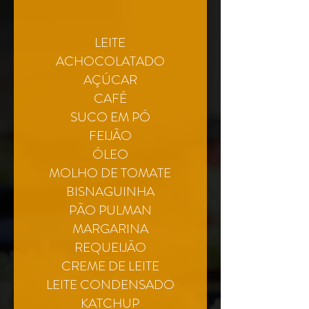
LEITE
ACHOCOLATADO
AÇÚCAR
CAFÉ
SUCO EM PÓ
FEIJÃO
ÓLEO
MOLHO DE TOMATE
BISNAGUINHA
PÃO PULMAN
MARGARINA
REQUEIJÃO
CREME DE LEITE
LEITE CONDENSADO
KATCHUP