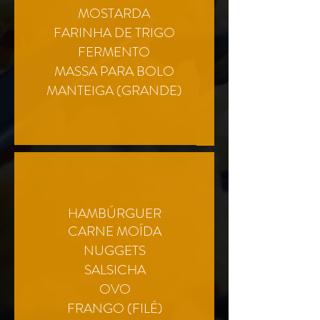
MOSTARDA
FARINHA DE TRIGO
FERMENTO
MASSA PARA BOLO
MANTEIGA (GRANDE)
HAMBÚRGUER
CARNE MOÍDA
NUGGETS
SALSICHA
OVO
FRANGO (FILÉ)