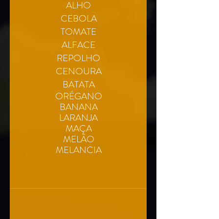
ALHO
CEBOLA
TOMATE
ALFACE
REPOLHO
CENOURA
BATATA
ORÉGANO
BANANA
LARANJA
MAÇA
MELÃO
MELANCIA