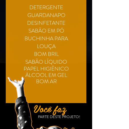
DETERGENTE
GUARDANAPO
DESINFETANTE
SABÃO EM PÓ
BUCHINHA PARA
LOUÇA
BOM BRIL
SABÃO LÍQUIDO
PAPEL
HIGIÊNICO
ÁLCOOL
EM GEL
BOM AR
Você faz
PARTE DESTE PROJETO!