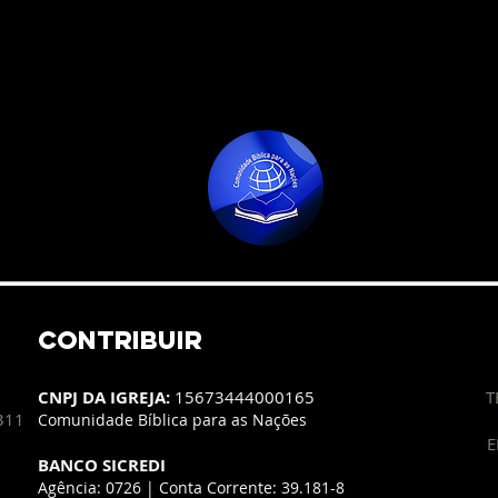
CONTRIBUIR
CNPJ DA IGREJA:
15673444000165
T
 311
Comunidade Bíblica para as Nações
E
BANCO SICREDI
Agência: 0726 | Conta Corrente: 39.181-8