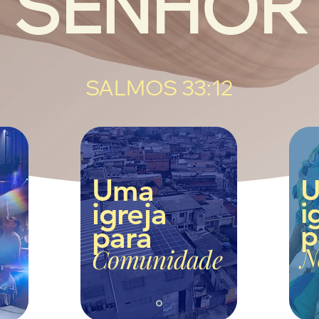
SENHOR
SALMOS 33:12
Uma
igreja
i
para
p
N
Comunidade