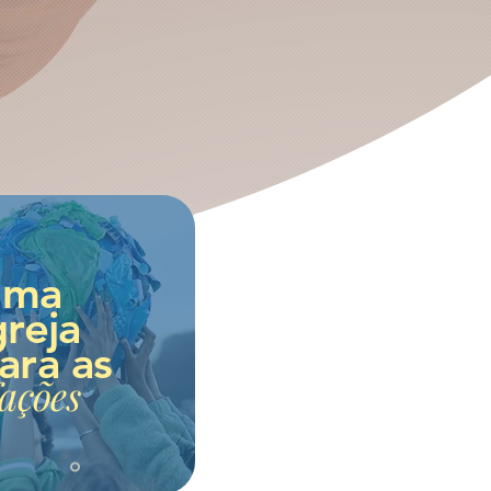
Uma
greja
ara as
ações