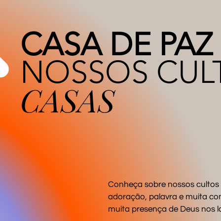
CASA DE PAZ
NOSSOS CUL
CASAS
Conheça sobre nossos cultos
adoração, palavra e muita co
muita presença de Deus nos la