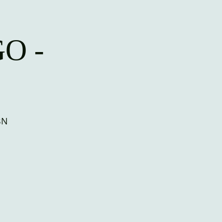
O -
BN