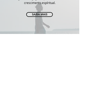
crescimento espíritual.
SAIBA MAIS
ADDRESS
1st gate
Rua Ivanir Fernandes, n° 311
CEP
05885-280