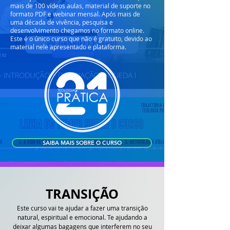
mais de 100 vídeos aulas, material de suporte no
formato PDF e webinar mensal. Após mais de
uma década de vivência, pesquisa e
desenvolvimento chegamos no formato online.
Este é o único curso que não é gratuito, devido ao
material nele apresentado e plataforma.
SAIBA MAIS SOBRE O CURSO
TRANSIÇÃO
Este curso vai te ajudar a fazer uma transição
natural, espiritual e emocional. Te ajudando a
deixar algumas bagagens que interferem no seu