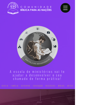
A escola de ministérios vai te
ajudar a desenvolver o seu
chamado de forma prática!
IGREJA - FAMÍLIA - GOVERNO - EDUCAÇÃO - NEGÓCIOS - MÍDIAS - ARTES