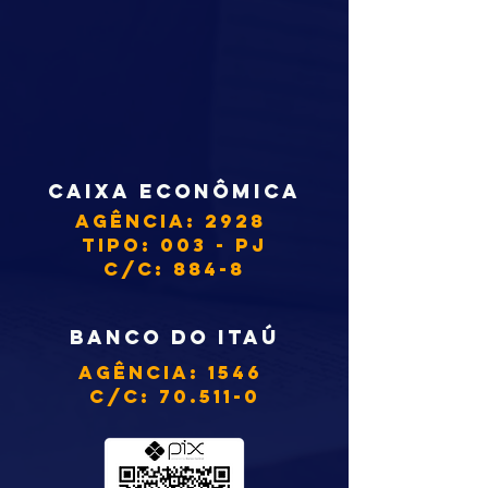
CAIXA ECONÔMICA
aGÊNCIA: 2928
TIPO: 003 - PJ
C/C: 884-8
BANCO DO ITAÚ
aGÊNCIA: 1546
C/C: 70.511-0