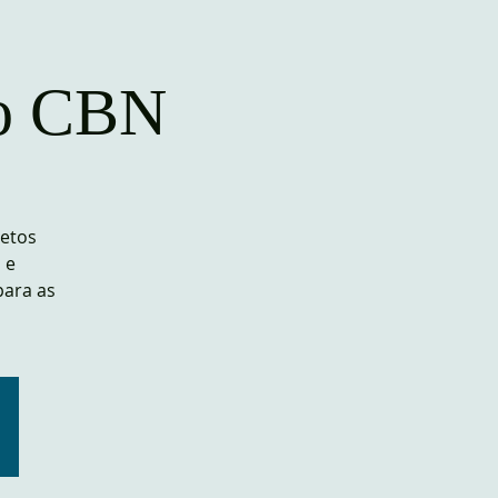
uto CBN
jetos
 e
para as