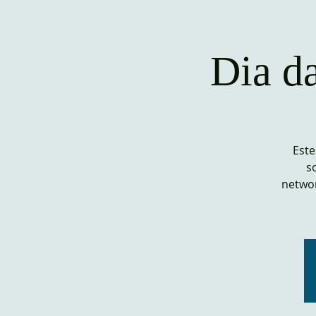
Dia da
Este
s
networ